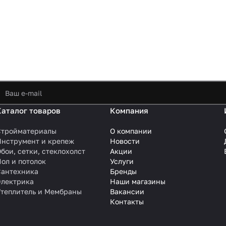
Покрытие не поддерживает процесс горения и
токсичных элементов. Продукция имеет серти
пожарной безопасности КМ2.
Покрытие может применяться совместно с сис
теплых полов (за исключением пленочных инф
Каталог товаров
Компания
Стройматериалы
О компании
Инструмент и крепеж
Новости
бои, сетки, стеклохолст
Акции
ол и потолок
Услуги
Сантехника
Бренды
Электрика
Наши магазины
Утеплитель и Мембраны
Вакансии
Контакты