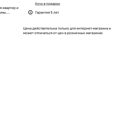
Хочу в подарок
я квартир и
умы.
Гарантия 5 лет
е для дома и
Цена действительна только для интернет-магазина и
может отличаться от цен в розничных магазинах
я которому
действия
ь. Покрытие
й не заставят
рметичной
анию
человека и
крытия
сти и
ции каменного
химических
о и к огню.