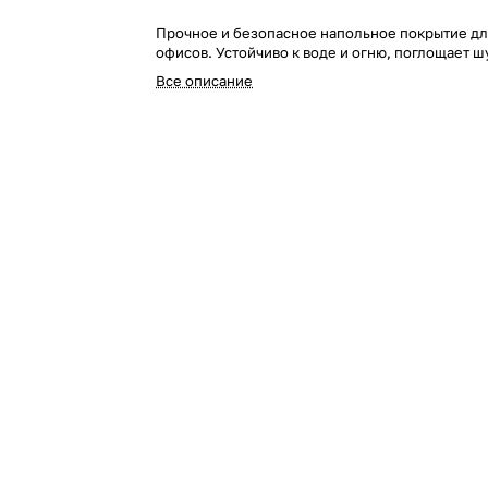
Прочное и безопасное напольное покрытие дл
офисов. Устойчиво к воде и огню, поглощает ш
Все описание
Современное, надежное и безопасное решени
коммерческих помещений.
Покрытие имеет жесткое основание, благодар
способно выдерживать продолжительные воз
нагрузок различного рода.
Главная особенность продукта — водостойкост
гидрофобно, даже длительные контакты с водо
панели впитать влагу. Благодаря надежной ге
замковой системе просачивание воды к основ
исключено.
Продукция ALTA STEP безопасна для здоровья 
животных. Компоненты, входящие в состав по
активно применяются в пищевой промышленно
медицине. Процесс производства и эксплуата
ламината происходит без выделения вредных 
веществ.
Каменный ламинат устойчив не только к воде, н