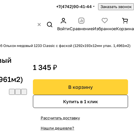
+7(4742)90-41-44
Заказать звонок
Войти
Сравнение
Избранное
Корзина
б Ольхон медовый 1233 Сlassic с фаской (1292х193х12мм упак. 1,4961м2)
вый
1 345 ₽
4961м2)
В корзину
Купить в 1 клик
Рассчитать доставку
Нашли дешевле?