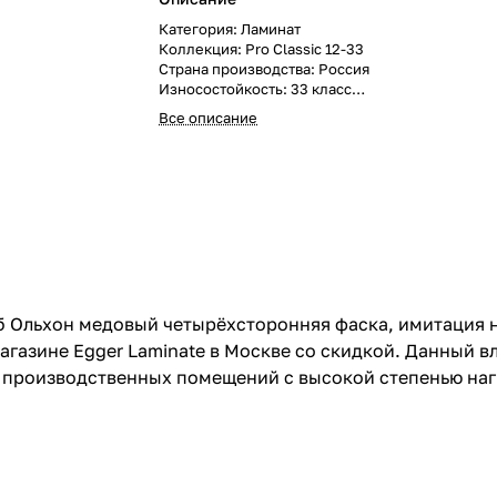
Категория: Ламинат
Коллекция: Pro Classic 12-33
Страна производства: Россия
Износостойкость: 33 класс
Гарантия: 20 лет
Все описание
Поверхность: полуматовая
Структура поверхности: имитация натуральног
Рисунок: Под дерево 1-полоса
Вид дерева: Дуб
Влагостойкость: влагостойкий
Фаска: четырёхсторонняя
Размер доски: 1292x193x12 мм
В упаковке: 6 шт.
Метраж: 1.4961 м.кв.
уб Ольхон медовый четырёхсторонняя фаска, имитация н
агазине Egger Laminate в Москве со скидкой. Данный в
 производственных помещений с высокой степенью нагр