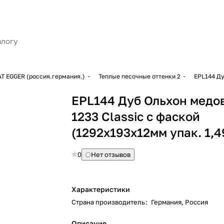
 EGGER (россия.германия.)
Теплые песочные оттенки 2
EPL144 Ду
EPL144 Дуб Ольхон медо
1233 Сlassic с фаской
(1292х193х12мм упак. 1,
0
Нет отзывов
Характеристики
Страна производитель
:
Германия, Россия
Описание