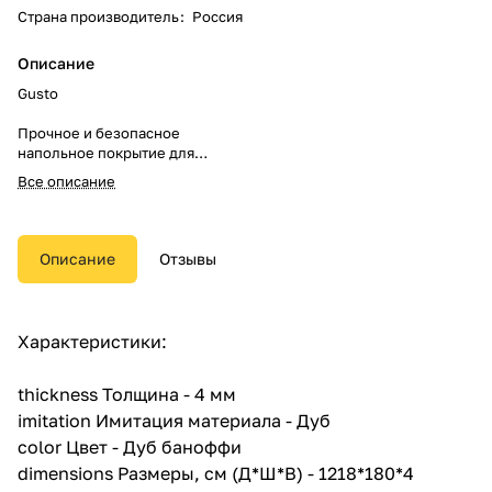
Страна производитель
:
Россия
Описание
Gusto
Прочное и безопасное
напольное покрытие для
квартир и офисов. Устойчиво к
Все описание
воде и огню, поглощает шумы.
Современное, надежное и
безопасное решение для дома
Описание
Отзывы
и коммерческих помещений.
Покрытие имеет жесткое
основание, благодаря которому
Характеристики:
способно выдерживать
продолжительные воздействия
нагрузок различного рода.
thickness Толщина - 4 мм
imitation Имитация материала - Дуб
Главная особенность продукта
color Цвет - Дуб баноффи
— водостойкость. Покрытие
гидрофобно, даже длительные
dimensions Размеры, см (Д*Ш*В) - 1218*180*4
контакты с водой не заставят