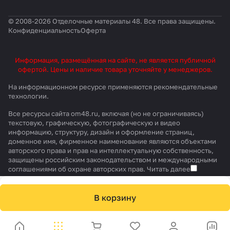
Покрытие может применяться
© 2008-2026 Отделочные материалы 48. Все права защищены.
совместно с системами теплых
Конфиденциальность
Оферта
полов (за исключением
пленочных инфракрасных).
Информация, размещённая на сайте, не является публичной
офертой. Цены и наличие товара уточняйте у менеджеров.
На информационном ресурсе применяются
рекомендательные
технологии
.
Все ресурсы сайта om48.ru, включая (но не ограничиваясь)
текстовую, графическую, фотографическую и видео
информацию, структуру, дизайн и оформление страниц,
доменное имя, фирменное наименование являются объектами
авторского права и прав на интеллектуальную собственность,
защищены российским законодательством и международными
соглашениями об охране авторских прав.
Читать далее
В корзину