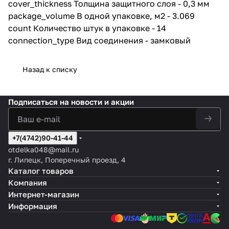
cover_thickness Толщина защитного слоя - 0,3 мм
панели впитать влагу.
package_volume В одной упаковке, м2 - 3.069
Благодаря надежной
герметичной замковой системе
count Количество штук в упаковке - 14
просачивание воды к
connection_type Вид соединения - замковый
основанию исключено.
Продукция ALTA STEP
Назад к списку
безопасна для здоровья
человека и животных.
Компоненты, входящие в состав
покрытия активно применяются
Подписаться
на новости и акции
в пищевой промышленности и
медицине. Процесс
производства и эксплуатации
каменного ламината
+7(4742)90-41-44
происходит без выделения
otdelka048@mail.ru
вредных химических веществ.
г. Липецк, Поперечный проезд, 4
Каталог товаров
Каменный ламинат устойчив не
Компания
только к воде, но и к огню.
Покрытие не поддерживает
Интернет-магазин
процесс горения и не выделяет
Информация
токсичных элементов.
Продукция имеет сертификат
пожарной безопасности КМ2.