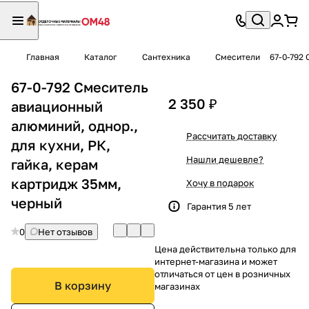
Главная
Каталог
Сантехника
Смесители
67-0-792
67-0-792 Смеситель
2 350 ₽
авиационный
алюминий, однор.,
Рассчитать доставку
для кухни, РК,
Нашли дешевле?
гайка, керам
картридж 35мм,
Хочу в подарок
черный
Гарантия 5 лет
0
Нет отзывов
Цена действительна только для
интернет-магазина и может
отличаться от цен в розничных
В корзину
магазинах