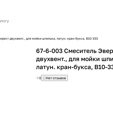
ерест двухвент., для мойки шпилька, латун. кран-букса, В10-333
67-6-003 Смеситель Эве
двухвент., для мойки шп
латун. кран-букса, В10-3
0
Нет отзывов