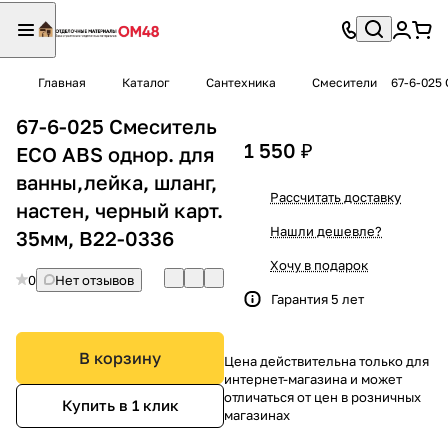
Главная
Каталог
Сантехника
Смесители
67-6-025 
67-6-025 Смеситель
1 550 ₽
ECO ABS однор. для
ванны,лейка, шланг,
Рассчитать доставку
настен, черный карт.
Нашли дешевле?
35мм, B22-0336
Хочу в подарок
0
Нет отзывов
Гарантия 5 лет
В корзину
Цена действительна только для
интернет-магазина и может
отличаться от цен в розничных
Купить в 1 клик
магазинах