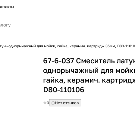
онтакты
атунь однорычажный для мойки, гайка, керамич. картридж 35мм, D80-1101
67-6-037 Смеситель лату
однорычажный для мойк
гайка, керамич. картрид
D80-110106
0
Нет отзывов