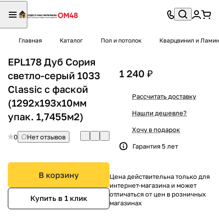
Главная
Каталог
Пол и потолок
Кварцвинил и Лами
EPL178 Дуб Сория
1 240 ₽
светло-серый 1033
Сlassic с фаской
Рассчитать доставку
(1292х193х10мм
Нашли дешевле?
упак. 1,7455м2)
Хочу в подарок
0
Нет отзывов
Гарантия 5 лет
В корзину
Цена действительна только для
интернет-магазина и может
отличаться от цен в розничных
Купить в 1 клик
магазинах