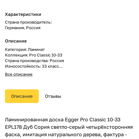
Характеристики
Страна производитель
:
Германия, Россия
Описание
Категория: Ламинат
Коллекция: Pro Classic 10-33
Страна производства: Россия
Износостойкость: 33 класс
Гарантия: 25 лет
Все описание
Поверхность: матовая
Структура поверхности:
имитация натурального дерева
Рисунок: Под дерево 1-полоса
Описание
Отзывы
Вид дерева: Дуб
Влагостойкость: влагостойкий
Фаска: четырёхсторонняя
Размер доски: 1292x193x10 мм
Ламинированная доска Egger Pro Classic 10-33
В упаковке: 7 шт.
EPL178 Дуб Сория светло-серый четырёхсторонняя
Метраж: 1.7455 м.кв.
фаска, имитация натурального дерева, фактура -