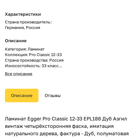
Характеристики
Страна производитель
:
Германия, Россия
Описание
Категория: Ламинат
Коллекция: Pro Classic 12-33
Страна производства: Россия
Износостойкость: 33 класс
Гарантия: 20 лет
Все описание
Поверхность: полуматовая
Структура поверхности:
имитация натурального дерева
Рисунок: Под дерево 1-полоса
Описание
Отзывы
Вид дерева: Дуб
Влагостойкость: влагостойкий
Фаска: четырёхсторонняя
Размер доски: 1292x193x12 мм
Ламинат Egger Pro Classic 12-33 EPL188 Дуб Азгил
В упаковке: 6 шт.
винтаж четырёхсторонняя фаска, имитация
Метраж: 1.4961 м.кв.
натурального дерева, фактура - Дуб, полуматовая