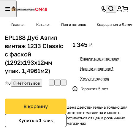
Главная
Каталог
Пол и потолок
Кварцвинил и Лами
EPL188 Дуб Азгил
1 345 ₽
винтаж 1233 Сlassic
с фаской
Рассчитать доставку
(1292х193х12мм
Нашли дешевле?
упак. 1,4961м2)
Хочу в подарок
0
Нет отзывов
Гарантия 5 лет
В корзину
Цена действительна только для
интернет-магазина и может
отличаться от цен в розничных
Купить в 1 клик
магазинах