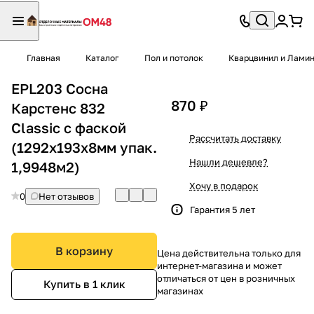
Главная
Каталог
Пол и потолок
Кварцвинил и Лами
EPL203 Сосна
870 ₽
Карстенс 832
Сlassic с фаской
Рассчитать доставку
(1292х193х8мм упак.
Нашли дешевле?
1,9948м2)
Хочу в подарок
0
Нет отзывов
Гарантия 5 лет
В корзину
Цена действительна только для
интернет-магазина и может
отличаться от цен в розничных
Купить в 1 клик
магазинах