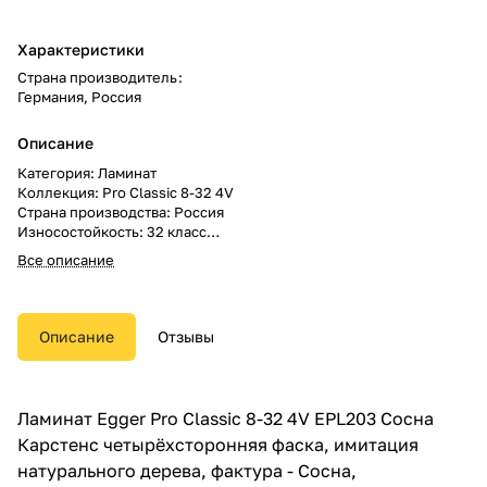
Характеристики
Страна производитель
:
Германия, Россия
Описание
Категория: Ламинат
Коллекция: Pro Classic 8-32 4V
Страна производства: Россия
Износостойкость: 32 класс
Гарантия: 20 лет
Все описание
Поверхность: полуматовая
Структура поверхности:
имитация натурального дерева
Рисунок: Под дерево 1-полоса
Описание
Отзывы
Вид дерева: Сосна
Влагостойкость: влагостойкий
Фаска: четырёхсторонняя
Размер доски: 1292x193x8 мм
Ламинат Egger Pro Classic 8-32 4V EPL203 Сосна
В упаковке: 8 шт.
Карстенс четырёхсторонняя фаска, имитация
Метраж: 1.9948 м.кв.
натурального дерева, фактура - Сосна,