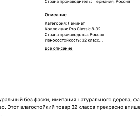
Страна производитель
:
Германия, Россия
Описание
Категория: Ламинат
Коллекция: Pro Classic 8-32
Страна производства: Россия
Износостойкость: 32 класс
Гарантия: 20 лет
Все описание
Поверхность: матовая
Структура поверхности: имитация натуральног
Рисунок: Под дерево 1-полоса
Вид дерева: Дуб
Влагостойкость: влагостойкий
Фаска: без фаски
Размер доски: 1292x193x8 мм
В упаковке: 8 шт.
Метраж: 1.9948 м.кв.
туральный без фаски, имитация натурального дерева, фа
ево. Этот влагостойкий товар 32 класса прекрасно впи
.