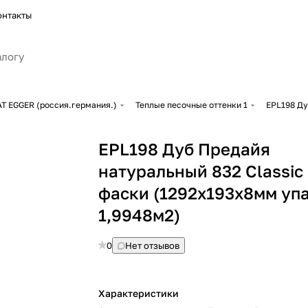
онтакты
 EGGER (россия.германия.)
Теплые песочные оттенки 1
EPL198 Ду
EPL198 Дуб Предайя
натуральный 832 Сlassic
фаски (1292х193х8мм упа
1,9948м2)
0
Нет отзывов
Характеристики