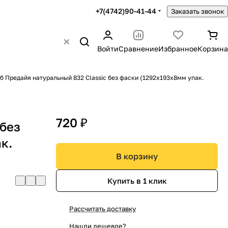
+7(4742)90-41-44
Заказать звонок
Войти
Сравнение
Избранное
Корзина
б Предайя натуральный 832 Сlassic без фаски (1292х193х8мм упак.
720 ₽
 без
к.
В корзину
Купить в 1 клик
Рассчитать доставку
Нашли дешевле?