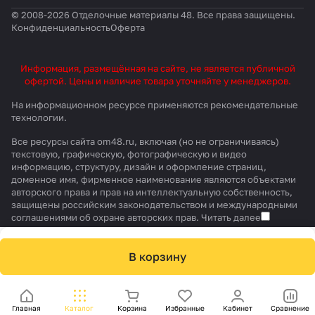
Продукция имеет сертификат
© 2008-2026 Отделочные материалы 48. Все права защищены.
пожарной безопасности КМ2.
Конфиденциальность
Оферта
Покрытие может применяться
совместно с системами теплых
Информация, размещённая на сайте, не является публичной
полов (за исключением
офертой. Цены и наличие товара уточняйте у менеджеров.
пленочных инфракрасных).
На информационном ресурсе применяются
рекомендательные
технологии
.
Все ресурсы сайта om48.ru, включая (но не ограничиваясь)
текстовую, графическую, фотографическую и видео
информацию, структуру, дизайн и оформление страниц,
доменное имя, фирменное наименование являются объектами
авторского права и прав на интеллектуальную собственность,
защищены российским законодательством и международными
соглашениями об охране авторских прав.
Читать далее
В корзину
Главная
Каталог
Корзина
Избранные
Кабинет
Сравнение