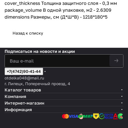
гидрофобно, даже длительные
cover_thickness Толщина защитного слоя - 0,3 мм
контакты с водой не заставят
package_volume В одной упаковке, м2 - 2.6309
панели впитать влагу.
dimensions Размеры, см (Д*Ш*В) - 1218*180*5
Благодаря надежной
герметичной замковой системе
просачивание воды к
основанию исключено.
Назад к списку
Продукция ALTA STEP
безопасна для здоровья
Подписаться
на новости и акции
человека и животных.
Компоненты, входящие в состав
покрытия активно применяются
в пищевой промышленности и
+7(4742)90-41-44
медицине. Процесс
otdelka048@mail.ru
производства и эксплуатации
г. Липецк, Поперечный проезд, 4
каменного ламината
происходит без выделения
Каталог товаров
вредных химических веществ.
Компания
Интернет-магазин
Каменный ламинат устойчив не
Информация
только к воде, но и к огню.
Покрытие не поддерживает
процесс горения и не выделяет
токсичных элементов.