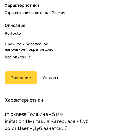
Характеристики
Страна производитель
:
Россия
Описание
Perfecto
Прочное и безопасное
напольное покрытие для
квартир и офисов. Устойчиво к
Все описание
воде и огню, поглощает шумы.
Современное, надежное и
безопасное решение для дома
Описание
Отзывы
и коммерческих помещений.
Покрытие имеет жесткое
основание, благодаря которому
Характеристики:
способно выдерживать
продолжительные воздействия
нагрузок различного рода.
thickness Толщина - 5 мм
imitation Имитация материала - Дуб
Главная особенность продукта
color Цвет - Дуб азиатский
— водостойкость. Покрытие