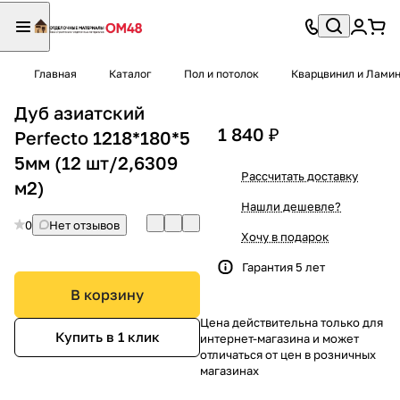
Главная
Каталог
Пол и потолок
Кварцвинил и Лами
Дуб азиатский
1 840 ₽
Perfecto 1218*180*5
5мм (12 шт/2,6309
Рассчитать доставку
м2)
Нашли дешевле?
0
Нет отзывов
Хочу в подарок
Гарантия 5 лет
В корзину
Цена действительна только для
Купить в 1 клик
интернет-магазина и может
отличаться от цен в розничных
магазинах