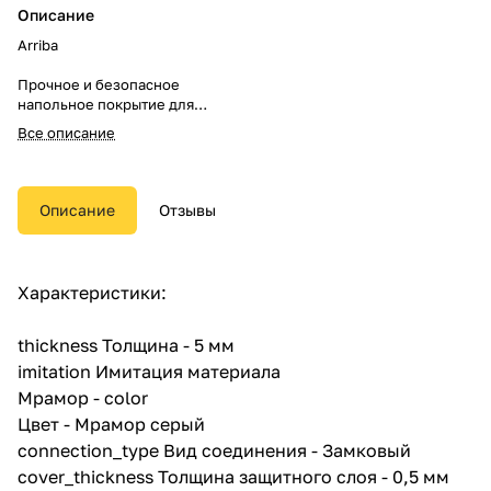
Описание
Arriba
Прочное и безопасное
напольное покрытие для
квартир и офисов. Устойчиво к
Все описание
воде и огню, поглощает шумы.
Современное, надежное и
безопасное решение для дома
Описание
Отзывы
и коммерческих помещений.
Покрытие имеет жесткое
основание, благодаря которому
Характеристики:
способно выдерживать
продолжительные воздействия
нагрузок различного рода.
thickness Толщина - 5 мм
imitation Имитация материала
Главная особенность продукта
Мрамор - color
— водостойкость. Покрытие
гидрофобно, даже длительные
Цвет - Мрамор серый
контакты с водой не заставят
connection_type Вид соединения - Замковый
панели впитать влагу.
cover_thickness Толщина защитного слоя - 0,5 мм
Благодаря надежной