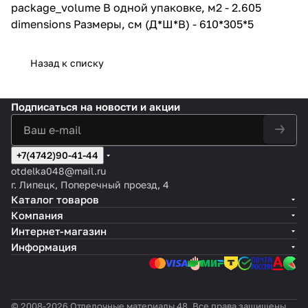
герметичной замковой системе
package_volume В одной упаковке, м2 - 2.605
просачивание воды к
dimensions Размеры, см (Д*Ш*В) - 610*305*5
основанию исключено.
Продукция ALTA STEP
Назад к списку
безопасна для здоровья
человека и животных.
Компоненты, входящие в состав
покрытия активно применяются
Подписаться
на новости и акции
в пищевой промышленности и
медицине. Процесс
производства и эксплуатации
каменного ламината
+7(4742)90-41-44
происходит без выделения
otdelka048@mail.ru
вредных химических веществ.
г. Липецк, Поперечный проезд, 4
Каталог товаров
Каменный ламинат устойчив не
Компания
только к воде, но и к огню.
Покрытие не поддерживает
Интернет-магазин
процесс горения и не выделяет
Информация
токсичных элементов.
Продукция имеет сертификат
пожарной безопасности КМ2.
Покрытие может применяться
© 2008-2026 Отделочные материалы 48. Все права защищены.