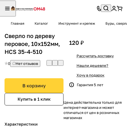
Главная
Каталог
Инструмент и крепеж
Буры, сверл
Сверло по дереву
120 ₽
перовое, 10х152мм,
HCS 35-4-510
Рассчитать доставку
0
Нет отзывов
Нашли дешевле?
Хочу в подарок
Гарантия 5 лет
В корзину
Купить в 1 клик
Цена действительна только для
интернет-магазина и может
отличаться от цен в розничных
магазинах
Характеристики