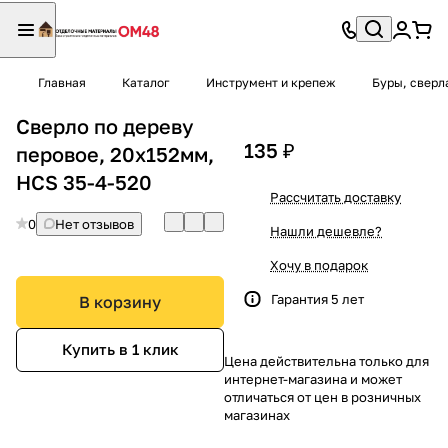
Главная
Каталог
Инструмент и крепеж
Буры, сверл
Сверло по дереву
135 ₽
перовое, 20х152мм,
HCS 35-4-520
Рассчитать доставку
0
Нет отзывов
Нашли дешевле?
Хочу в подарок
Гарантия 5 лет
В корзину
Купить в 1 клик
Цена действительна только для
интернет-магазина и может
отличаться от цен в розничных
магазинах