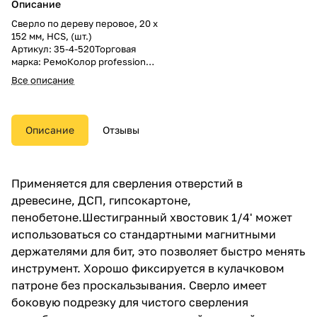
Описание
Сверло по дереву перовое, 20 х
152 мм, HCS, (шт.)
Артикул: 35-4-520Торговая
марка: РемоКолор professional
В упаковке: 75 шт.
Все описание
В коробке: 300 шт.
Размеры: 0.22м x 0.07м x 0.01м
Вес: 0.04кг
Описание
Отзывы
Применяется для сверления отверстий в
древесине, ДСП, гипсокартоне,
пенобетоне.Шестигранный хвостовик 1/4' может
использоваться со стандартными магнитными
держателями для бит, это позволяет быстро менять
инструмент. Хорошо фиксируется в кулачковом
патроне без проскальзывания. Сверло имеет
боковую подрезку для чистого сверления