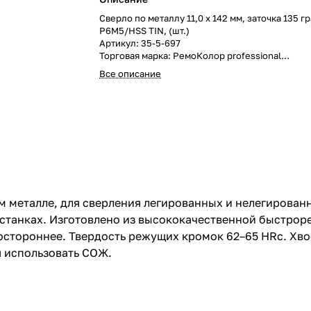
Сверло по металлу 11,0 x 142 мм, заточка 135 г
Р6М5/HSS TIN, (шт.)
Артикул: 35-5-697
Торговая марка: РемоКолор professional
В упаковке: 20 шт.
Все описание
В коробке: 200 шт.
Размеры: 0.2м x 0.05м x 0.02м
Вес: 0.09кг
м металле, для сверления легированных и нелегирован
 станках. Изготовлено из высококачественной быстрор
востороннее. Твердость режущих кромок 62–65 HRc. Хв
я использовать СОЖ.