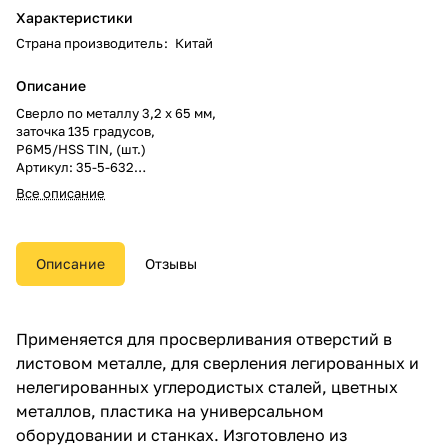
Характеристики
Страна производитель
:
Китай
Описание
Сверло по металлу 3,2 x 65 мм,
заточка 135 градусов,
Р6М5/HSS TIN, (шт.)
Артикул: 35-5-632
Торговая марка: РемоКолор
Все описание
professional
В упаковке: 125 шт.
В коробке: 500 шт.
Размеры: 0.12м x 0.04м x 0.01м
Описание
Отзывы
Вес: 0.01кг
Применяется для просверливания отверстий в
листовом металле, для сверления легированных и
нелегированных углеродистых сталей, цветных
металлов, пластика на универсальном
оборудовании и станках. Изготовлено из