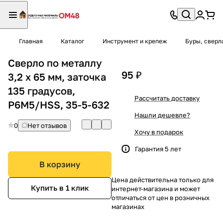
Главная
Каталог
Инструмент и крепеж
Буры, сверл
Сверло по металлу
95 ₽
3,2 х 65 мм, заточка
135 градусов,
Рассчитать доставку
P6M5/HSS, 35-5-632
Нашли дешевле?
0
Нет отзывов
Хочу в подарок
Гарантия 5 лет
В корзину
Цена действительна только для
Купить в 1 клик
интернет-магазина и может
отличаться от цен в розничных
магазинах