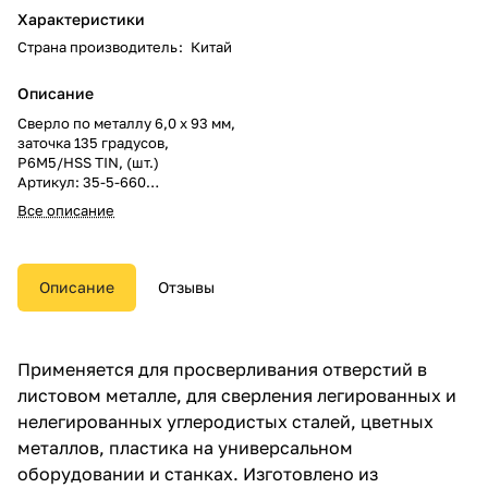
Характеристики
Страна производитель
:
Китай
Описание
Сверло по металлу 6,0 x 93 мм,
заточка 135 градусов,
Р6М5/HSS TIN, (шт.)
Артикул: 35-5-660
Торговая марка: РемоКолор
Все описание
professional
В упаковке: 125 шт.
В коробке: 500 шт.
Размеры: 0.14м x 0.04м x 0.01м
Описание
Отзывы
Вес: 0.02кг
Применяется для просверливания отверстий в
листовом металле, для сверления легированных и
нелегированных углеродистых сталей, цветных
металлов, пластика на универсальном
оборудовании и станках. Изготовлено из