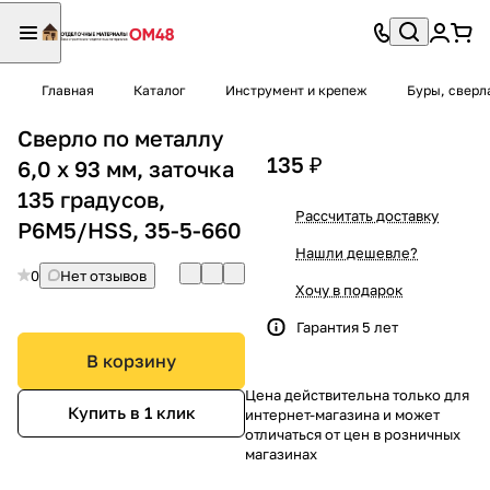
Главная
Каталог
Инструмент и крепеж
Буры, сверл
Сверло по металлу
135 ₽
6,0 х 93 мм, заточка
135 градусов,
Рассчитать доставку
P6M5/HSS, 35-5-660
Нашли дешевле?
0
Нет отзывов
Хочу в подарок
Гарантия 5 лет
В корзину
Цена действительна только для
Купить в 1 клик
интернет-магазина и может
отличаться от цен в розничных
магазинах