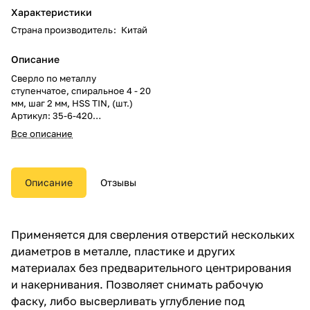
Характеристики
Страна производитель
:
Китай
Описание
Сверло по металлу
ступенчатое, спиральное 4 - 20
мм, шаг 2 мм, HSS TIN, (шт.)
Артикул: 35-6-420
Торговая марка: РемоКолор
Все описание
В упаковке: 25 шт.
В коробке: 100 шт.
Размеры: 0.08м x 0.05м x 0.06м
Вес: 0.07кг
Описание
Отзывы
Применяется для сверления отверстий нескольких
диаметров в металле, пластике и других
материалах без предварительного центрирования
и накернивания. Позволяет снимать рабочую
фаску, либо высверливать углубление под