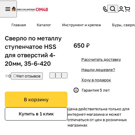
Главная
Каталог
Инструмент и крепеж
Буры, сверл
Сверло по металлу
650 ₽
ступенчатое HSS
для отверстий 4-
Рассчитать доставку
20мм, 35-6-420
Нашли дешевле?
0
Нет отзывов
Хочу в подарок
Гарантия 5 лет
В корзину
Цена действительна только для
Купить в 1 клик
интернет-магазина и может
отличаться от цен в розничных
магазинах