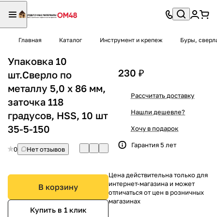
Главная
Каталог
Инструмент и крепеж
Буры, сверл
Упаковка 10
230 ₽
шт.Сверло по
металлу 5,0 х 86 мм,
Рассчитать доставку
заточка 118
Нашли дешевле?
градусов, HSS, 10 шт
35-5-150
Хочу в подарок
Гарантия 5 лет
0
Нет отзывов
Цена действительна только для
интернет-магазина и может
В корзину
отличаться от цен в розничных
магазинах
Купить в 1 клик