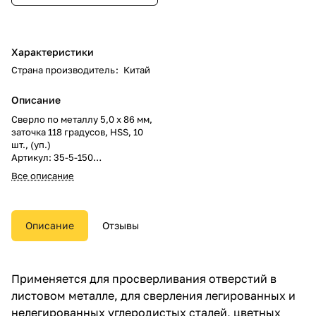
Характеристики
Страна производитель
:
Китай
Описание
Сверло по металлу 5,0 х 86 мм,
заточка 118 градусов, HSS, 10
шт., (уп.)
Артикул: 35-5-150
Торговая марка: РемоКолор
Все описание
В упаковке: 10 шт.
В коробке: 200 шт.
Размеры: 0.14м x 0.04м x 0.01м
Вес: 0.09кг
Описание
Отзывы
Применяется для просверливания отверстий в
листовом металле, для сверления легированных и
нелегированных углеродистых сталей, цветных