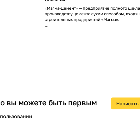
«Магма‑Цемент» — предприятие полного цикла
производству цемента сухим способом, входящ
строительных предприятий «Магма».
Основные сведения
Местоположение: Республика Мордовия
 но вы можете быть первым
Написать
спользовании