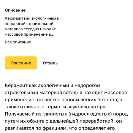
Описание
Керамзит как экологичный и
недорогой строительный
материал сегодня находит
массовое применение в
качестве основы легких
Все описание
бетонов, а также отличного
термо- и звукоизолятора.
Получаемый из глинистых
(гидрослюдистых) пород путем
Описание
Отзывы
их обжига с дальнейшей
переработкой, он различается
по фракциям, что определяет
его базовые эксплуатационные
Керамзит как экологичный и недорогой
свойства — плотность,
строительный материал сегодня находит массовое
теплопроводность и др
применение в качестве основы легких бетонов, а
также отличного термо- и звукоизолятора.
Получаемый из глинистых (гидрослюдистых) пород
путем их обжига с дальнейшей переработкой, он
различается по фракциям, что определяет его