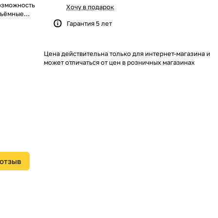
возможность
Хочу в подарок
дъёмные
Гарантия 5 лет
ии) FV(ПВ)0
Цена действительна только для интернет-магазина и
может отличаться от цен в розничных магазинах
нования
лостности
 отзыв