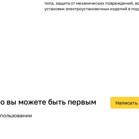
типа, защита от механических повреждений, 
установки электроустановочных изделий в по
коробки типа КМКУ.
Материал: ПВХ (соответствует классу (категор
по ГОСТ 28779-90).
Цвет: белый.
Перфорация: с шагом 200 мм по всей длине ос
короба.
Двойной замок: да.
Огнестойкость: подходит для обеспечения це
цепи.
Полезное поперечное сечение: 1000 кв. мм.
 но вы можете быть первым
Написать
Степень защиты: IP40.
спользовании
Гарантийный срок: 24 месяца.
Температура монтажа: от –15 до +60 °C