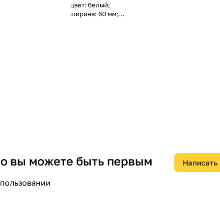
цвет: белый;
ширина: 60 мм;
высота: 40 мм;
длина: 2000 мм;
тип крепления: перфорация основания;
полезное поперечное сечение: 2400 кв. мм;
подходит для обеспечения целостности цепи
(огнестойкость): да;
тип крышки: свободный.
 но вы можете быть первым
Написать
спользовании