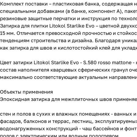
Комплект поставки – пластиковая банка, содержащая 
специальными добавками (в банке, компонент А), паке
резиновые защитные перчатки и инструкция по технол
Затирка для плитки Litokol Starlike Evo – цветной д
15 мм. Отличается превосходной прочностью и стойко
тенденциям строительства и дизайна. Благодаря уни
как затирка для швов и кислотостойкий клей для уклад
Цвет затирки Litokol Starlike Evo - S.580 rosso matto
состав наполнителя кварцевых сферических гранул оче
максимально соответствующие актуальным направлени
Объекты применения
Эпоксидная затирка для межплиточных швов применяе
стен и полов в сухих и влажных помещениях - ванных и
фасадов, балконов и террас, лестниц, эксплуатируемы
водонагруженных конструкций - чаш бассейнов и фонт
полов с электрическим или водным подогревом.