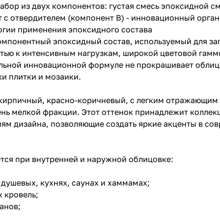
набор из двух компонентов: густая смесь эпоксидной 
т с отвердителем (компонент B) - инновационный орган
огии применения эпоксидного состава
вухкомпонентный эпоксидный состав, используемый для 
стью к интенсивным нагрузкам, широкой цветовой гам
кальной инновационной формуле не прокрашивает обли
ки плитки и мозаики.
ne - кирпичный, красно-коричневый, с легким отражающи
нь мелкой фракции. Этот оттенок принадлежит коллекц
ям дизайна, позволяющие создать яркие акценты в со
тся при внутренней и наружной облицовке:
 душевых, кухнях, саунах и хаммамах;
х кровель;
анов;