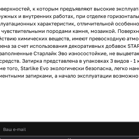
оверхностей, к которым предъявляют высокие эксплуа
ружных и внутренних работах, при отделке горизонтал
луатационных характеристик, отличительной особеннос
с чувствительными породами камня, мозаикой. Поверхн
здействию химических веществ, имеют превосходную ат
рена за счет использования декоративных добавок STA
аполненные Старлайк Эво износостойкие, не выцветают
ств. Затирка представлена в упаковках 3 видов - 1 кг, 
 того, Starlike Evo экологически безопасна, легко на
ментными затирками, а начало эксплуатации возможно 