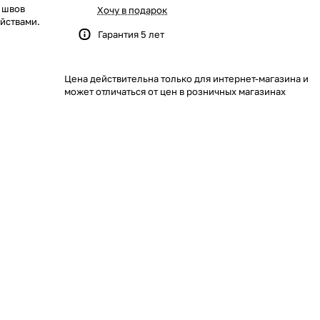
 швов
Хочу в подарок
ойствами.
Гарантия 5 лет
нических
бережет
Цена действительна только для интернет-магазина и
может отличаться от цен в розничных магазинах