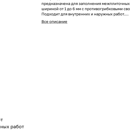
предназначена для заполнения межплиточных
шириной от 1 до 6 мм с противогрибковыми св
Подходит для внутренних и наружных работ.
Минимизированное содержание летучих орга
Все описание
соединений не влияет на качество воздуха и 
здоровье исполнителя работ.
от
жных работ