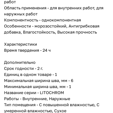
работ
Преимущества:
Область применения - для внутренних работ, для
• Увеличенная
эксплуатационная стойкость к
наружных работ
механическому воздействию,
Компонентность - однокомпонентная
деформационным и
Особенности - морозостойкий, Антигрибковая
истирающим нагрузкам
(интенсивные пешеходные
добавка, Влагостойкость, Высокая прочность
нагрузки, перемещение
мебели);
Характеристики
• устойчивость к образованию
плесени и грибка;
Время твердения - 24 ч
• низкое водопоглощение шва;
• устойчивость к перепадам
Дополнительно
температур;
• минимизированная усадка;
Срок годности - 2 г.
• стойкость цвета;
Единиц в одном товаре - 1
Область применения:
Максимальная ширина шва, мм - 6
Затирка предназначена для
межплиточных швов шириной 1-
Минимальная ширина шва, мм - 1
6 мм внутри и снаружи
Название серии - LITOCHROM
помещений, при облицовке
Работы - Внутренние, Наружные
стен и полов:
• жилых помещений (гостиные,
Тип помещения - С повышенной влажностью, С
кухни, санузлы и т.п.);
умеренной влажностью, Сухое
• общественных помещений