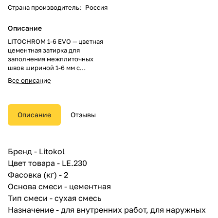
Страна производитель
:
Россия
Описание
LITOCHROM 1-6 EVO — цветная
цементная затирка для
заполнения межплиточных
швов шириной 1-6 мм с
противогрибковыми
Все описание
свойствами. Предназначена для
затирки швов при облицовке
стен и полов керамической
плиткой, стеклянной мозаикой,
Описание
Отзывы
керамогранитом, натуральным
камнем, агломератом.
LITOCHROM 1-6 EVO —
цементная (С) затирочная смесь
Бренд - Litokol
для межплиточных швов (G) с
Цвет товара - LE.230
улучшенными техническими
характеристиками (2) с
Фасовка (кг) - 2
пониженным водопоглощением
Основа смеси - цементная
(W) и с повышенной стойкостью
Тип смеси - сухая смесь
к истиранию (A), относится к
классу CG2 WA согласно
Назначение - для внутренних работ, для наружных
классификации ГОСТ Р 58271.