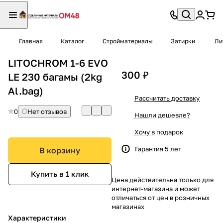
Главная
Каталог
Стройматериалы
Затирки
Ли
LITOCHROM 1-6 EVO
300 ₽
LE 230 багамы (2kg
Al.bag)
Рассчитать доставку
0
Нет отзывов
Нашли дешевле?
Хочу в подарок
Гарантия 5 лет
В корзину
Купить в 1 клик
Цена действительна только для
интернет-магазина и может
отличаться от цен в розничных
магазинах
Характеристики