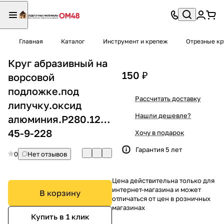
Главная
Каталог
Инструмент и крепеж
Отрезные кр
Круг абразивный на
150 ₽
ворсовой
подложке.под
Рассчитать доставку
липучку.оксид
Нашли дешевле?
алюминия.Р280.125мм.
45-9-228
Хочу в подарок
Гарантия 5 лет
0
Нет отзывов
Цена действительна только для
интернет-магазина и может
В корзину
отличаться от цен в розничных
магазинах
Купить в 1 клик