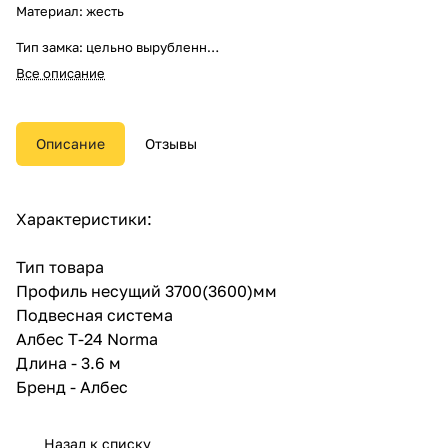
Материал: жесть
Тип замка: цельно вырубленный
Все описание
Тип соединения поперечных
направляющих с основной
несущей направляющей:
внахлест
Описание
Отзывы
Стандартные цвета: белый
матовый, металлик, золото,
супер - хром
Характеристики:
Видимая подвесная система
Т-24 «Norma»предназначена
Тип товара
для монтажа готовых
Профиль несущий 3700(3600)мм
модульных элементов с
Подвесная система
распределенной нагрузкой не
более 7,5 кг/кв.м потолка. Т-24
Албес T-24 Norma
«Norma» предназначена для
Длина - 3.6 м
монтажа кассетных потолков с
Бренд - Албес
кромками «TEGULAR» или
«BOARD» из окрашенного
алюминия, стали, просечно-
вытяжной сетки, минерального
Назад к списку