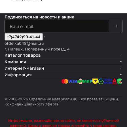
волокна, а так же пластика.
ВНИМАНИЕ! Новая система
Подписаться
на новости и акции
Т-24 «Norma» имеет замок,
отличный от замка,
использовавшегося ранее на
профиле«Universal» и «Албес».
+7(4742)90-41-44
Изменение геометрии
otdelka048@mail.ru
стыковочного отверстия и
г. Липецк, Поперечный проезд, 4
замковых соединений в новой
системе Т-24«Norma»
Каталог товаров
позволило увеличить жесткость
Компания
данного профиля и повысить
Интернет-магазин
его несущую способность.
Информация
© 2008-2026 Отделочные материалы 48. Все права защищены.
Конфиденциальность
Оферта
Информация, размещённая на сайте, не является публичной
офертой. Цены и наличие товара уточняйте у менеджеров.