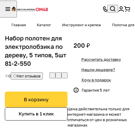
Главная
Каталог
Инструмент и крепеж
Полотна для
Набор полотен для
200 ₽
электролобзика по
дереву, 5 типов, 5шт
Рассчитать доставку
81-2-550
Нашли дешевле?
0
Нет отзывов
Хочу в подарок
Гарантия 5 лет
В корзину
Цена действительна только для
Купить в 1 клик
интернет-магазина и может
отличаться от цен в розничных
магазинах