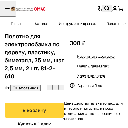
Главная
Каталог
Инструмент и крепеж
Полотна для
Полотно для
300 ₽
электролобзика по
дереву, пластику,
Рассчитать доставку
биметалл, 75 мм, шаг
Нашли дешевле?
2,5 мм, 2 шт. 81-2-
610
Хочу в подарок
Гарантия 5 лет
0
Нет отзывов
Цена действительна только для
интернет-магазина и может
В корзину
отличаться от цен в розничных
магазинах
Купить в 1 клик