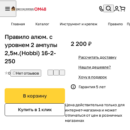
Главная
Каталог
Инструмент и крепеж
Правило
П
Правило алюм. с
2 200 ₽
уровнем 2 ампулы
2,5м.(Hobbi) 16-2-
Рассчитать доставку
250
Нашли дешевле?
0
Нет отзывов
Хочу в подарок
Гарантия 5 лет
В корзину
Цена действительна только для
Купить в 1 клик
интернет-магазина и может
отличаться от цен в розничных
магазинах