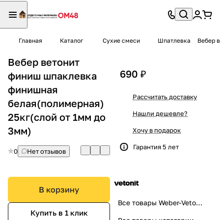
Главная
Каталог
Сухие смеси
Шпатлевка
Вебер 
Вебер ветонит
690 ₽
финиш шпаклевка
финишная
Рассчитать доставку
белая(полимерная)
Нашли дешевле?
25кг(слой от 1мм до
3мм)
Хочу в подарок
Гарантия 5 лет
0
Нет отзывов
В корзину
Все товары Weber-Vetonit
Купить в 1 клик