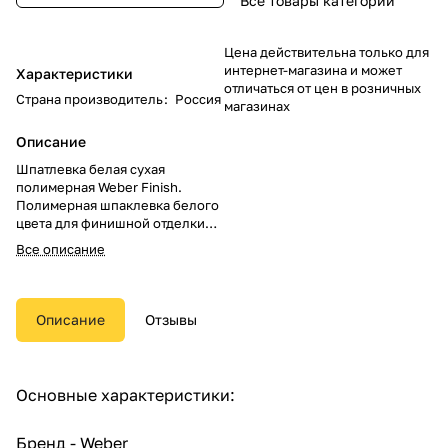
Все товары категории
Цена действительна только для
интернет-магазина и может
Характеристики
отличаться от цен в розничных
Страна производитель
:
Россия
магазинах
Описание
Шпатлевка белая сухая
полимерная Weber Finish.
Полимерная шпаклевка белого
цвета для финишной отделки
оснований внутри помещений.
Все описание
Шпаклевка не является
водостойкой и непригодна для
выравнивания полов и
подготовку оснований под
Описание
Отзывы
облицовку плиткой.
Основные характеристики:
Бренд - Weber