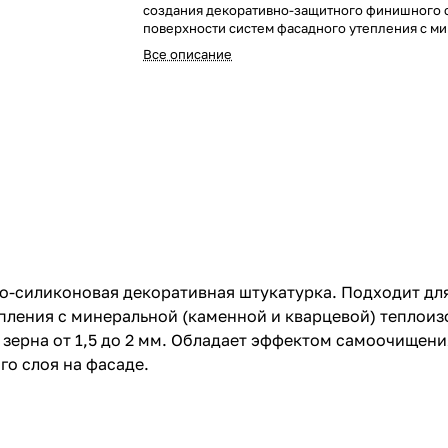
создания декоративно-защитного финишного 
поверхности систем фасадного утепления c м
(каменной и кварцевой) теплоизоляцией или
Все описание
пенополистиролом. Представлена в фактурах "
"короед" с размером зерна от 1,5 до 2 мм. Обл
эффектом самоочищения, защищает стену от 
грибка и плесени - идеально подходит для де
слоя на фасаде.
тно-силиконовая декоративная штукатурка. Подходит д
пления c минеральной (каменной и кварцевой) теплои
 зерна от 1,5 до 2 мм. Обладает эффектом самоочищени
го слоя на фасаде.