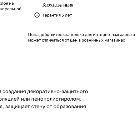
слоя на
Хочу в подарок
инеральной
Гарантия 5 лет
шуба" и
адает
образования
Цена действительна только для интернет-магазина и
коративного
может отличаться от цен в розничных магазинах
ля создания декоративно-защитного
золяцией или пенополистиролом.
я, защищает стену от образования