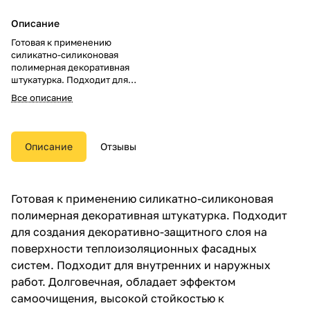
Описание
Готовая к применению
силикатно-силиконовая
полимерная декоративная
штукатурка. Подходит для
создания декоративно-
Все описание
защитного слоя на поверхности
теплоизоляционных фасадных
систем. Подходит для
внутренних и наружных работ.
Описание
Отзывы
Долговечная, обладает
эффектом самоочищения,
высокой стойкостью к
образованию грибков и
Готовая к применению силикатно-силиконовая
плесени. Легка в работе,
полимерная декоративная штукатурка. Подходит
подходит для
механизированного нанесения.
для создания декоративно-защитного слоя на
Не требует последующей
поверхности теплоизоляционных фасадных
окраски, так как колеруется в
систем. Подходит для внутренних и наружных
массе.
работ. Долговечная, обладает эффектом
самоочищения, высокой стойкостью к