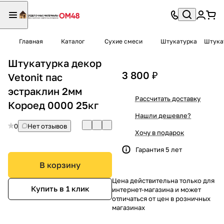
Главная
Каталог
Сухие смеси
Штукатурка
Штукат
Штукатурка декор
3 800 ₽
Vetonit пас
эстраклин 2мм
Рассчитать доставку
Короед 0000 25кг
Нашли дешевле?
0
Нет отзывов
Хочу в подарок
Гарантия 5 лет
В корзину
Цена действительна только для
Купить в 1 клик
интернет-магазина и может
отличаться от цен в розничных
магазинах