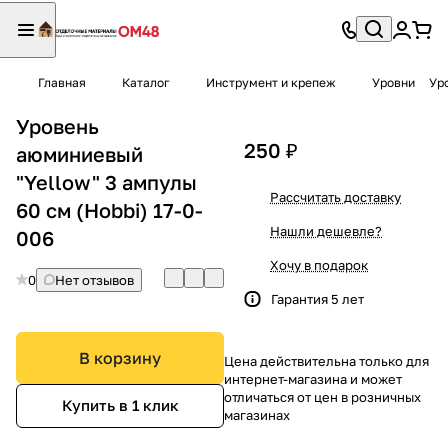
Главная
Каталог
Инструмент и крепеж
Уровни
Ур
Уровень
250 ₽
аюминиевый
"Yellow" 3 ампулы
Рассчитать доставку
60 см (Hobbi) 17-0-
Нашли дешевле?
006
Хочу в подарок
0
Нет отзывов
Гарантия 5 лет
В корзину
Цена действительна только для
интернет-магазина и может
отличаться от цен в розничных
Купить в 1 клик
магазинах