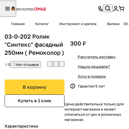
Главная
Каталог
Инструмент и крепеж
Валики
03
03-0-202 Ролик
300 ₽
"Синтекс" фасадный
250мм ( Ремоколор )
Рассчитать доставку
0
Нет отзывов
Нашли дешевле?
Хочу в подарок
Гарантия 5 лет
В корзину
Купить в 1 клик
Цена действительна только для
интернет-магазина и может
отличаться от цен в розничных
магазинах
Характеристики