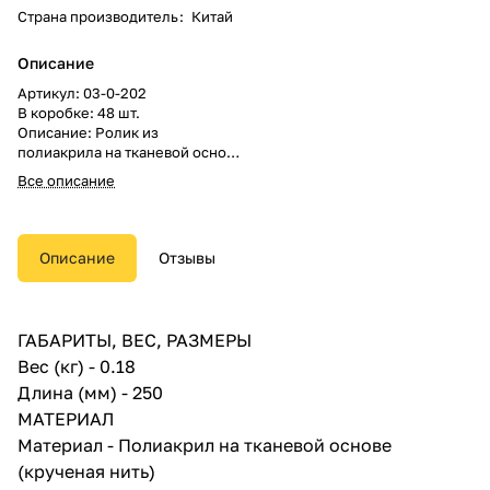
Страна производитель
:
Китай
Описание
Артикул: 03-0-202
В коробке: 48 шт.
Описание: Ролик из
полиакрила на тканевой основе
(крученая нить) РемоКолор
Все описание
Синтэкс 03-0-202 подходит для
всех типов лакокрасочных
материалов. Шубка термически
зафиксирована на пластиковый
Описание
Отзывы
корпус. Ширина ролика
составляет 250 мм. Имеет
длительный срок службы,
оптимален для гладких, грубых
ГАБАРИТЫ, ВЕС, РАЗМЕРЫ
и шероховатых поверхностей.
Вес (кг) - 0.18
Длина ворса ролика 18 мм.
Диаметр оси валика 8 мм.
Длина (мм) - 250
Диаметр корпуса 58 мм.
МАТЕРИАЛ
Поверхности: для гладких,
Материал - Полиакрил на тканевой основе
грубых и шероховатых
поверхностей.
(крученая нить)
Применение: для всех типов