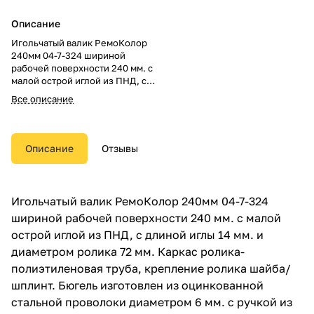
Описание
Игольчатый валик РемоКолор
240мм 04-7-324 шириной
рабочей поверхности 240 мм. с
малой острой иглой из ПНД, с
длиной иглы 14 мм. и диаметром
Все описание
ролика 72 мм. Каркас ролика-
полиэтиленовая труба,
крепление ролика шайба/
шплинт. Бюгель изготовлен из
Описание
Отзывы
оцинкованной стальной
проволоки диаметром 6 мм. с
ручкой из первичного
полиэтилена. Валик
Игольчатый валик РемоКолор 240мм 04-7-324
применяется для укладки
шириной рабочей поверхности 240 мм. с малой
ровного полимерного или
бетонного пола с толщиной
острой иглой из ПНД, с длиной иглы 14 мм. и
слоя до 13 мм.
диаметром ролика 72 мм. Каркас ролика-
полиэтиленовая труба, крепление ролика шайба/
шплинт. Бюгель изготовлен из оцинкованной
стальной проволоки диаметром 6 мм. с ручкой из