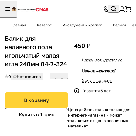
Главная
Каталог
Инструмент и крепеж
Валики
Ва
Валик для
450 ₽
наливного пола
игольчатый малая
Рассчитать доставку
игла 240мм 04-7-324
Нашли дешевле?
0
Нет отзывов
Хочу в подарок
Гарантия 5 лет
В корзину
Цена действительна только для
Купить в 1 клик
интернет-магазина и может
отличаться от цен в розничных
магазинах