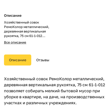
Описание
Хозяйственный совок
РемоКолор металлический,
деревянная вертикальная
рукоятка, 75 см 61-1-012
позволяет собирать мелкий
Все описание
бытовой мусор при уборке в
квартире, на даче, на
производственных участках и
различных учреждениях.
Описание
Отзывы
Рабочая часть изделия
выполнена из качественного
металла и окрашена для защиты
Хозяйственный совок РемоКолор металлический,
от коррозии.
деревянная вертикальная рукоятка, 75 см 61-1-012
Деревянная рукоятка имеет
позволяет собирать мелкий бытовой мусор при
удлиненную форму, благодаря
уборке в квартире, на даче, на производственных
чему нет необходимости
участках и различных учреждениях.
нагибаться, чтобы собрать
мусор в совок.