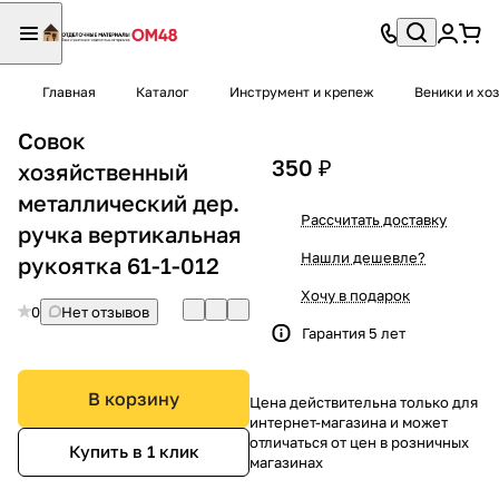
Главная
Каталог
Инструмент и крепеж
Веники и хо
Совок
350 ₽
хозяйственный
металлический дер.
Рассчитать доставку
ручка вертикальная
Нашли дешевле?
рукоятка 61-1-012
Хочу в подарок
0
Нет отзывов
Гарантия 5 лет
В корзину
Цена действительна только для
интернет-магазина и может
отличаться от цен в розничных
Купить в 1 клик
магазинах