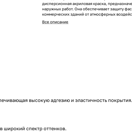
дисперсионная акриловая краска, предназнач
наружных работ. Она обеспечивает защиту фа
коммерческих зданий от атмосферных воздейст
может использоваться для интерьеров в поме
Все описание
высокой влажностью
печивающая высокую адгезию и эластичность покрытия
 в широкий спектр оттенков.