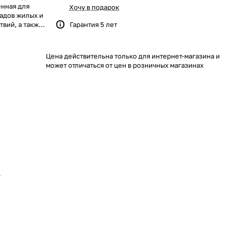
енная для
Хочу в подарок
садов жилых и
вий, а также
Гарантия 5 лет
щениях с
Цена действительна только для интернет-магазина и
может отличаться от цен в розничных магазинах
.