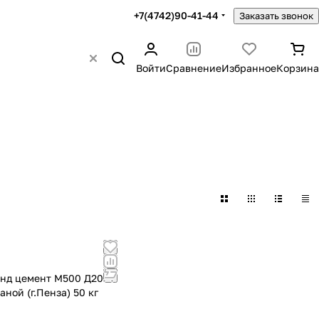
+7(4742)90-41-44
Заказать звонок
Войти
Сравнение
Избранное
Корзина
нд цемент М500 Д20 с
аной (г.Пенза) 50 кг