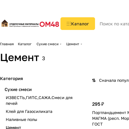
Каталог
Главная
Каталог
Сухие смеси
Цемент
Цемент
3
Категория
Сначала попу
Сухие смеси
ИЗВЕСТЬ,ГИПС,САЖА.Смеси для
печей
295 ₽
Клей для Газосиликата
Портландцемент 
МАГМА (респ. Мор
Наливные полы
ГОСТ
Цемент