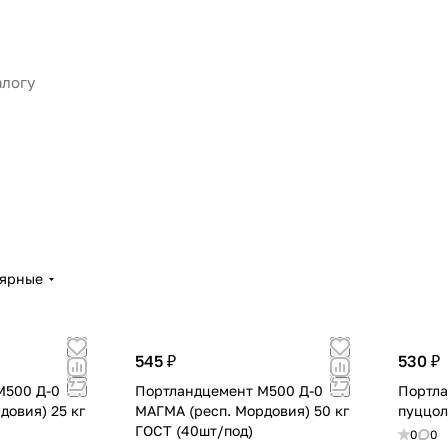
лярные
545 ₽
530 ₽
М500 Д-0
Портландцемент М500 Д-0
Портла
довия) 25 кг
МАГМА (респ. Мордовия) 50 кг
пуццол
ГОСТ (40шт/под)
0
0