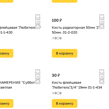
100 ₽
флейцевая "Любитель" 3"
Кисть радиаторная 50мм '2'.
5 мм 01-1-430
50мм. 01-2-020
0
0
рзину
В корзину
30 ₽
НАМЕРЕНИЕ "Суббота"
Кисть флейцевая
светлая
"Любитель"3/4" 19мм 01-1-434
0
0
рзину
В корзину