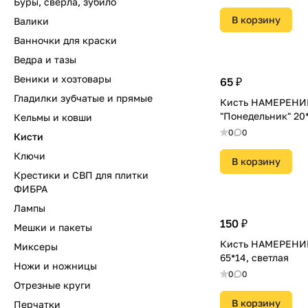
Буры, сверла, зубило
В корзину
Валики
Ванночки для краски
Ведра и тазы
Веники и хозтовары
65 ₽
Гладилки зубчатые и прямые
Кисть НАМЕРЕНИ
"Понедельник" 20*
Кельмы и ковши
0
0
Кисти
Ключи
В корзину
Крестики и СВП для плитки
ФИБРА
Лампы
150 ₽
Мешки и пакеты
Кисть НАМЕРЕНИЕ
Миксеры
65*14, светлая
Ножи и ножницы
0
0
Отрезные круги
В корзину
Перчатки