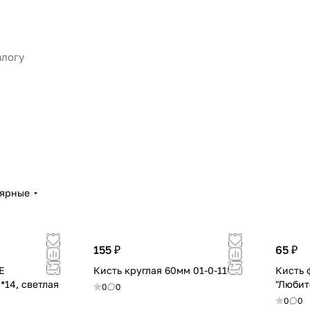
лярные
155 ₽
65 ₽
Е
Кисть круглая 60мм 01-0-118
Кисть 
*14, светлая
0
0
0
0