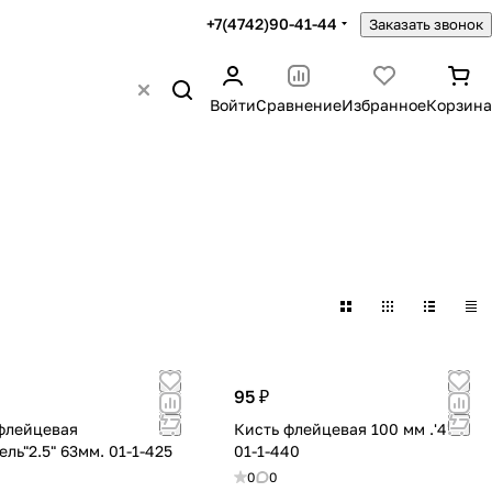
+7(4742)90-41-44
Заказать звонок
Войти
Сравнение
Избранное
Корзина
95 ₽
флейцевая
Кисть флейцевая 100 мм .'4'.
"Любитель"2.5" 63мм. 01-1-425
01-1-440
0
0