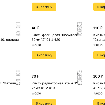
В корзину
В ко
40 ₽
110 ₽
Е
Кисть флейцевая "Любитель
Кисть 
10, светлая
50мм "2" 01-1-420
"Станд
0
0
0
0
В корзину
В ко
70 ₽
100 ₽
 "Пятница"
Кисть радиаторная 25мм '1'.
Кисть
25мм 01-2-010
40*12,
0
0
0
0
В корзину
В ко