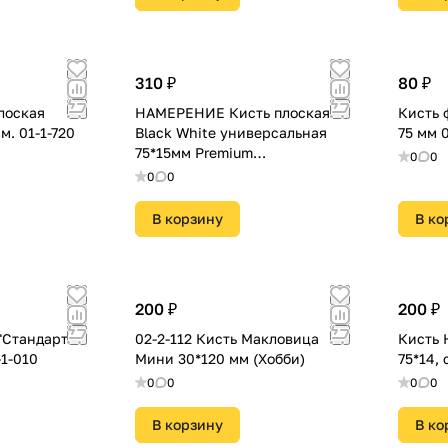
310 ₽
80 ₽
лоская
НАМЕРЕНИЕ Кисть плоская
Кисть 
"Стандарт", 2" 50мм. 01-1-720
Black White универсальная
7
75*15мм Premium
0
0
сереб.щетина 2К ручка 860-
0
0
075
В корзину
В ко
200 ₽
200 ₽
"Стандарт
02-2-112 Кисть Макловица
Кисть 
-1-010
Мини 30*120 мм (Хобби)
75*14, 
0
0
0
0
В корзину
В ко