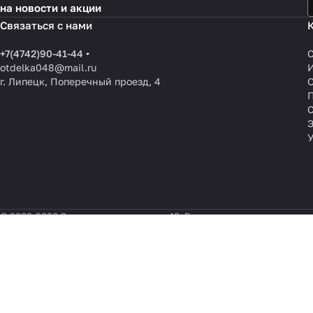
на новости и акции
Связаться с нами
+7(4742)90-41-44
otdelka048@mail.ru
г. Липецк, Поперечный проезд, 4
О
П
© 2008-2026 Отделочные материалы 48. Все права защищены.
Информация, размещённая
На информационном ресурсе применяются
рекомендательные техн
Все ресурсы сайта om48.ru, включая (но не ограничиваясь) тексто