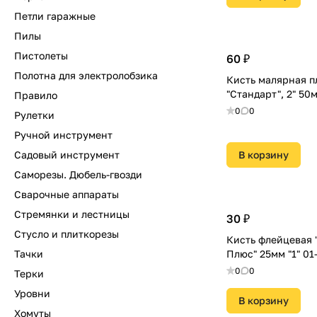
Петли гаражные
Пилы
Пистолеты
60 ₽
Полотна для электролобзика
Кисть малярная п
Правило
0
0
Рулетки
Ручной инструмент
Садовый инструмент
В корзину
Саморезы. Дюбель-гвозди
Сварочные аппараты
Стремянки и лестницы
30 ₽
Стусло и плиткорезы
Кисть флейцевая 
Тачки
Плюс" 25мм "1" 01
0
0
Терки
Уровни
В корзину
Хомуты