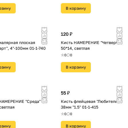
рзину
В корзину
120 ₽
малярная плоская
Кисть НАМЕРЕНИЕ "Четверг"
арт", 4"-100мм 01-1-740
50*14, светлая
0
0
рзину
В корзину
55 ₽
 НАМЕРЕНИЕ "Среда"
Кисть флейцевая "Любитель
 светлая
38мм "1.5" 01-1-415
0
0
рзину
В корзину