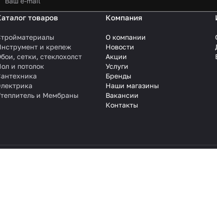
Каталог товаров
Компания
Стройматериалы
О компании
Инструмент и крепеж
Новости
бои, сетки, стеклохолст
Акции
ол и потолок
Услуги
Сантехника
Бренды
Электрика
Наши магазины
Утеплитель и Мембраны
Вакансии
Контакты
 на сайте, не является публичной офертой. Цены и наличие товара
ологии
.
вую, графическую, фотографическую и видео информацию, структуру,