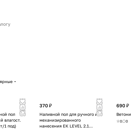
лярные
370 ₽
690 ₽
вной пол
Наливной пол для ручного и
Ветони
 влагост.
механизированного
0
0
т/1 под)
нанесения ЕК LEVEL 2.1