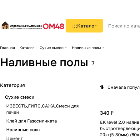
Каталог
Главная
Каталог
Сухие смеси
Наливные полы
Наливные полы
7
Категория
Сначала попу
Сухие смеси
ИЗВЕСТЬ,ГИПС,САЖА.Смеси для
печей
340 ₽
Клей для Газосиликата
ЕК level 2.0 нали
быстротвердеющий
Наливные полы
20кг(5-80мм) (60ш
Цемент