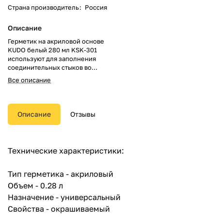
Страна производитель
:
Россия
Описание
Герметик на акриловой основе
KUDO белый 280 мл KSK-301
используют для заполнения
соединительных стыков во
время строительных и
Все описание
ремонтных работ внутри
помещений.
Продукт подходит для
Описание
Отзывы
уплотнения зазоров между
лестницами, стенами,
потолками, деревянными или
металлическими оконными
Технические характеристики:
рамами, плинтусами,
подоконниками и кирпичной
кладкой.
Тип герметика - акриловый
Объем - 0.28 л
Состав не имеет запаха, не
Назначение - универсальный
содержит растворителей и
обладает высокой адгезией к
Свойства - окрашиваемый
бетонным, кирпичным,