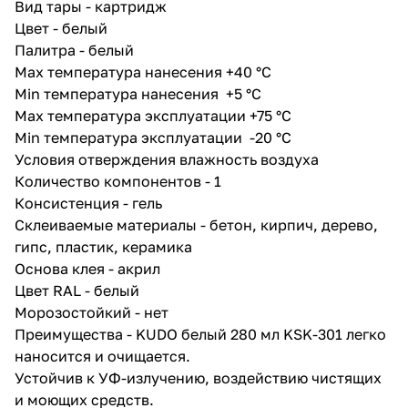
Вид тары - картридж
каменным и деревянным
Цвет - белый
основаниям.
Палитра - белый
Max температура нанесения +40 °С
Min температура нанесения +5 °С
Max температура эксплуатации +75 °С
Min температура эксплуатации -20 °С
Условия отверждения влажность воздуха
Количество компонентов - 1
Консистенция - гель
Склеиваемые материалы - бетон, кирпич, дерево,
гипс, пластик, керамика
Основа клея - акрил
Цвет RAL - белый
Морозостойкий - нет
Преимущества - KUDO белый 280 мл KSK-301 легко
наносится и очищается.
Устойчив к УФ-излучению, воздействию чистящих
и моющих средств.