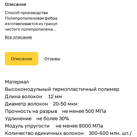
Описание
Способ производства
Полипропиленовая фибра
изготавливается из гранул
чистого полипропилена
посредством экструзии и
Все описание
обработки поверхности
волокна специальным
раствором для обеспечения
сцепления с цементным
Описание
Отзывы
раствором.
Фиброволокно в зависимости
от длины и диаметра волокон
Материал
делится на микрофибру и
Высокомодульный термопластичный полимер
конструкционную макрофибру.
Длина волокон 12 мм
Диаметр волокон 20-50 мкм
Прочность на разрыв не менее 500 МПа
Удлинение не более 30%
Модуль упругости не менее 8000 МПа
Количество единичных волокон 300-600 млн. шт./