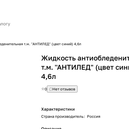
денительная т.м. ''АНТИЛЕД" (цвет синий) 4,6л
Жидкость антиобледени
т.м. ''АНТИЛЕД" (цвет син
4,6л
0
Нет отзывов
Характеристики
Страна производитель
:
Россия
Описание