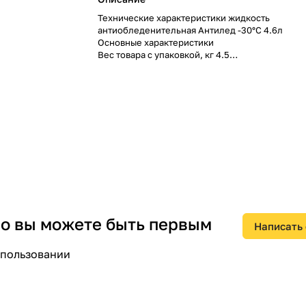
Технические характеристики жидкость
антиобледенительная Антилед -30°С 4.6л
Основные характеристики
Вес товара с упаковкой, кг 4.5
Габариты товара с упаковкой, мм
350х150х150
Дополнительная информация
Объем бутылки, л4.6
Ограничение градусов, °C -30
 но вы можете быть первым
Написать
спользовании