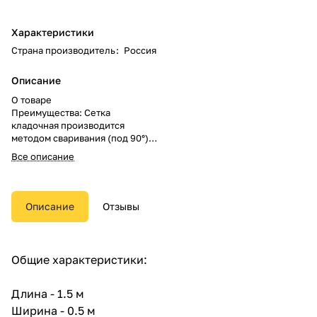
Характеристики
Страна производитель
:
Россия
Описание
О товаре
Преимущества: Сетка
кладочная производится
методом сваривания (под 90°)
двух проволок толщиной от 2,5
Все описание
до 3 мм. Её широко используют
при армировании полов,
фундаментов, мостостроении,
кладки из кирпича, асфальтно-
Описание
Отзывы
бетонных покрытий дорог,
изделий из бетона, при
штукатурных и фасадных
работах. Сетка сварная
Общие характеристики:
кладочная, изготовлена по
техническим условиям (ТУ.)
Возможно отклонение размера
Длина - 1.5 м
ячейки до 30 мм.
Ширина - 0.5 м