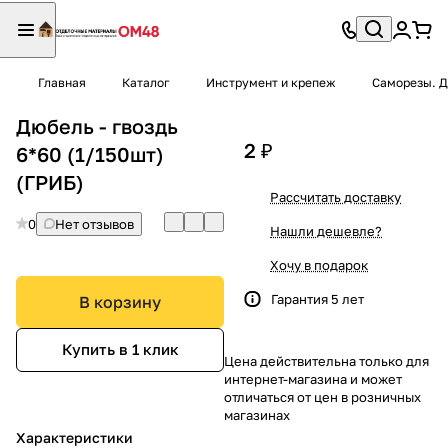
Главная
Каталог
Инструмент и крепеж
Саморезы. Д
Дюбель - гвоздь
2 ₽
6*60 (1/150шт)
(ГРИБ)
Рассчитать доставку
0
Нет отзывов
Нашли дешевле?
Хочу в подарок
Гарантия 5 лет
В корзину
Купить в 1 клик
Цена действительна только для
интернет-магазина и может
отличаться от цен в розничных
магазинах
Характеристики