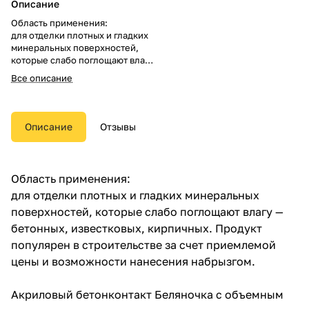
Описание
Область применения:
для отделки плотных и гладких
минеральных поверхностей,
которые слабо поглощают влагу
— бетонных, известковых,
Все описание
кирпичных. Продукт популярен
в строительстве за счет
приемлемой цены и
возможности нанесения
Описание
Отзывы
набрызгом.
Акриловый бетонконтакт
Беляночка с объемным
Область применения:
наполнителем создает на
для отделки плотных и гладких минеральных
поверхности легкую «шубку» из
кварца. Такой слой
поверхностей, которые слабо поглощают влагу —
обеспечивает сцепление
бетонных, известковых, кирпичных. Продукт
отделочных материалов с
популярен в строительстве за счет приемлемой
поверхностями, адгезию к
которым сложно получить.
цены и возможности нанесения набрызгом.
Акриловый бетонконтакт Беляночка с объемным