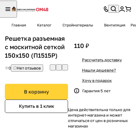
Главная
Каталог
Стройматериалы
Вентиляция
Ре
Решетка разъемная
110 ₽
с москитной сеткой
150х150 (П1515Р)
Рассчитать доставку
0
Нет отзывов
Нашли дешевле?
Хочу в подарок
Гарантия 5 лет
В корзину
Купить в 1 клик
Цена действительна только для
интернет-магазина и может
отличаться от цен в розничных
магазинах